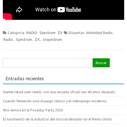
Categoría:
RADIO
Spectrum
ZX
Etiquetas:
Intimidad Radio
,
Radio
,
Spectrum
,
ZX
,
zxspectrum
Buscar:
Entradas recientes
Vuelve Head over Heels, con una secuela oficial casi 40 años después.
Cuando Nintendo unió el juego clásico y el videojuego moderno
Nos vemos en la Posadas Party 2026
El nacimiento de la industria del microordenador en el Reino Unido