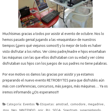
Muchísimas gracias a todos por asistir al evento de octubre. Nos lo
hemos pasado genial jugando a las «maquinitas» de nuestros
tiempos (¡¡pero qué viejunos somos!!) y lo mejor de todo es haber
visto disfrutar a los niños. Ver cómo padre/madre e hijos enseñaban
las máquinas con las que ellos disfrutaban con su edad y ver cómo
disfrutaban sus hijos con los juegos de sus padres no tiene palabras.
Por ese motivo os damos las gracias por asistir y ya estamos
preparando el nuevo evento RETROBYTES para que disfrutéis aún
más con conferencias, concursos, más juegos, más máquinas… Ya os
iremos informando ¡¡¡Os esperamos!!!
Categoría:
Eventos
Etiquetas:
amstrad
,
comodore
,
megadrive
,
msx
,
Nes
,
NINTENDO
,
oric
,
RU
,
SEGA
,
Spectrum
,
supernintendo
,