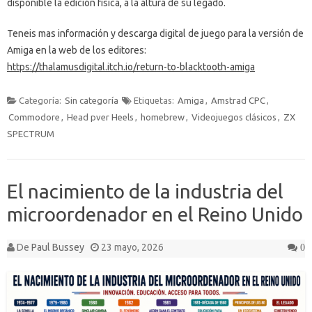
disponible la edición física, a la altura de su legado.
Teneis mas información y descarga digital de juego para la versión de
Amiga en la web de los editores:
https://thalamusdigital.itch.io/return-to-blacktooth-amiga
Categoría:
Sin categoría
Etiquetas:
Amiga
,
Amstrad CPC
,
Commodore
,
Head pver Heels
,
homebrew
,
Videojuegos clásicos
,
ZX
SPECTRUM
El nacimiento de la industria del
microordenador en el Reino Unido
De
Paul Bussey
23 mayo, 2026
0