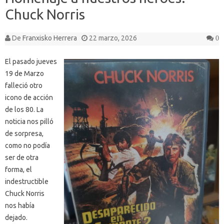
Chuck Norris
De
Franxisko Herrera
22 marzo, 2026
0
El pasado jueves
19 de Marzo
falleció otro
icono de acción
de los 80. La
noticia nos pilló
de sorpresa,
como no podía
ser de otra
forma, el
indestructible
Chuck Norris
nos había
dejado.