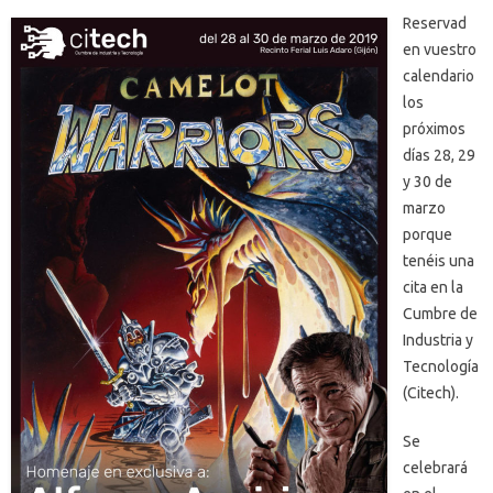
Reservad
en vuestro
calendario
los
próximos
días 28, 29
y 30 de
marzo
porque
tenéis una
cita en la
Cumbre de
Industria y
Tecnología
(Citech).
Se
celebrará