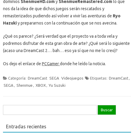
dominios
ShenmueHD.com
y
ShenmueRemastered.com
lo que
nos da la idea de que dichos juegos serán rescatados y
remasterizados pudiendo así volver a vivir las aventuras de
Ryo
Hazuki
y prepararnos con la continuación que se nos avecina.
¿Qué os parece? ¿Será verdad que el proyecto va a toda vela y
podremos disfrutar de esta gran obra de arte? ¿Qué será lo siguiente
(acaso una DreamCast 2… bah… eso ya sí que no me lo creo)?
Os dejo el enlace de
PCGamer
donde he leído la noticia.
Categoría:
DreamCast
SEGA
Videojuegos
Etiquetas:
DreamCast
,
SEGA
,
Shenmue
,
XBOX
,
Yu Suzuki
Buscar:
Entradas recientes