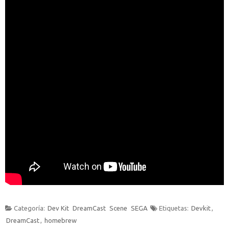
Categoría:
Dev Kit
DreamCast
Scene
SEGA
Etiquetas:
Devkit
,
DreamCast
,
homebrew