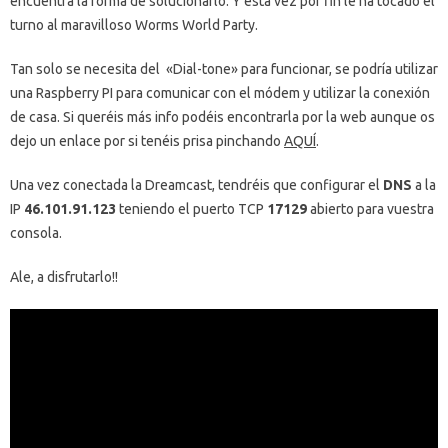
encuentra la forma de solucionarlo. Y esta vez por fin le ha tocado el
turno al maravilloso Worms World Party.
Tan solo se necesita del «Dial-tone» para funcionar, se podría utilizar
una Raspberry PI para comunicar con el módem y utilizar la conexión
de casa. Si queréis más info podéis encontrarla por la web aunque os
dejo un enlace por si tenéis prisa pinchando
AQUÍ
.
Una vez conectada la Dreamcast, tendréis que configurar el
DNS
a la
IP
46.101.91.123
teniendo el puerto TCP
17129
abierto para vuestra
consola.
Ale, a disfrutarlo!!