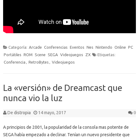
Categoría:
Arcade
Conferencias
Eventos
Nes
Nintendo
Online
PC
Portátiles
ROM
Scene
SEGA
Videojuegos
ZX
Etiquetas:
Conferencia
,
RetroBytes
,
Videojuegos
La «versión» de Dreamcast que
nunca vio la luz
De
distropia
14 mayo, 2017
0
A principios de 2001, la popularidad de la consola mas potente de
SEGA había empezado a declinar. Tenían un nuevo presidente que