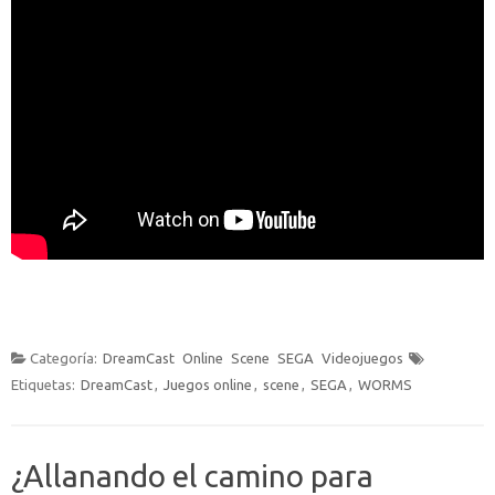
Categoría:
DreamCast
Online
Scene
SEGA
Videojuegos
Etiquetas:
DreamCast
,
Juegos online
,
scene
,
SEGA
,
WORMS
¿Allanando el camino para