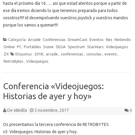
hasta el próximo día 16….. así que estad atentos porque a partir de
ese día iremos diciendo lo que tenemos preparado para todos
vosotros!!!!! Id desempolvando vuestros joystick y vuestros mandos
porque los vamos a quemar!!!!
Categoría:
Arcade
Conferencias
DreamCast
Eventos
Nes
Nintendo
Online
PC
Portátiles
Scene
SEGA
Spectrum
StarWars
Videojuegos
ZX
Etiquetas:
2018
,
arcade
,
conferencias
,
consolas
,
evento
,
RetroBytes
,
Videojuegos
Conferencia «Videojuegos:
Historias de ayer y hoy»
De
vitinillo
5 noviembre, 2017
0
Os presentamos la tercera conferencia de RETROBYTES
v3: Videojuegos: Historias de ayer y hoy.