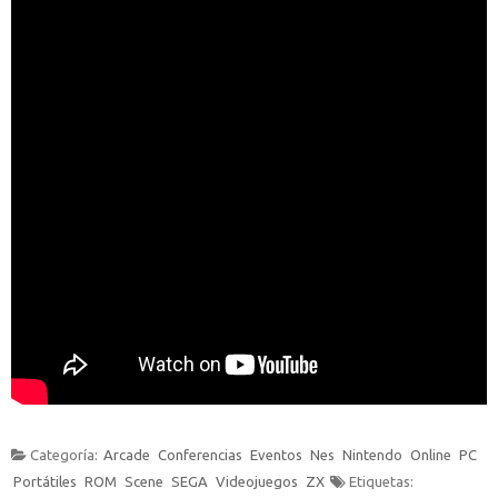
Categoría:
Arcade
Conferencias
Eventos
Nes
Nintendo
Online
PC
Portátiles
ROM
Scene
SEGA
Videojuegos
ZX
Etiquetas: