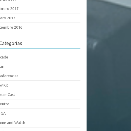
brero 2017
ero 2017
ciembre 2016
Categorías
rcade
ari
nferencias
v Kit
reamCast
entos
PGA
ame and Watch