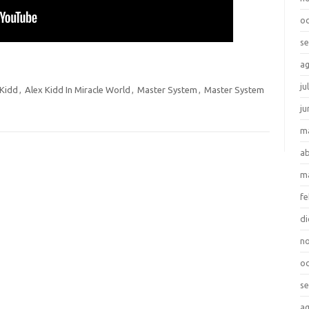
oc
se
ag
ju
 Kidd
,
Alex Kidd In Miracle World
,
Master System
,
Master System
ju
m
ab
m
fe
di
no
oc
se
ag