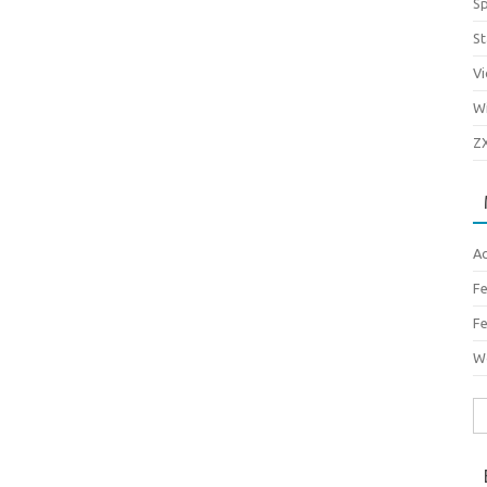
S
S
Vi
Wi
Z
A
Fe
Fe
W
Bu