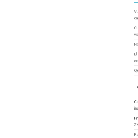
Vu
ca
Cu
v
No
El
en
Qu
Ca
in
Fr
ZX
Pa