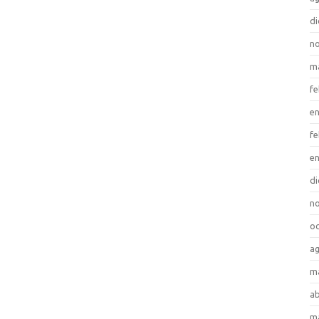
di
no
m
fe
en
fe
en
di
no
oc
ag
m
ab
m