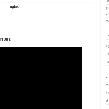
No
El
en
Qu
UTUBE
:
ag
ju
ju
m
ab
m
en
di
no