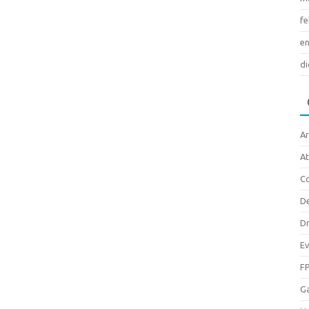
fe
en
di
A
At
Co
De
D
Ev
F
G