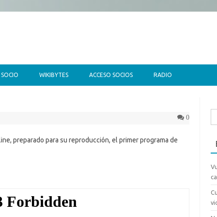
Saltar al contenido
 SOCIO
WIKIBYTES
ACCESO SOCIOS
RADIO
Bu
0
ne, preparado para su reproducción, el primer programa de
Vu
ca
Cu
v