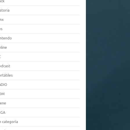
ack
storia
nx
es
intendo
line
C
odcast
rtátiles
ADIO
OM
cene
EGA
n categoría