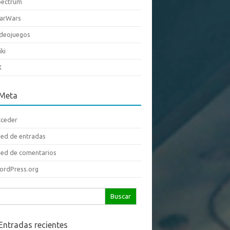
pectrum
tarWars
deojuegos
ki
X
Meta
cceder
ed de entradas
ed de comentarios
ordPress.org
scar:
Entradas recientes