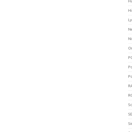
H
Hi
Ly
N
N
On
P
P
Po
R
R
S
S
Si