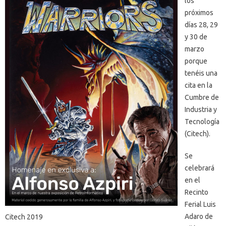
los
próximos
días 28, 29
y 30 de
marzo
porque
tenéis una
cita en la
Cumbre de
Industria y
Tecnología
(Citech).
Se
celebrará
en el
Recinto
Ferial Luis
Adaro de
Citech 2019