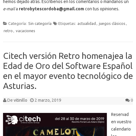
hemos dejado atrás. Escríbenos en los comentarios o mándanos un
e-mail
a
retrobytescordoba@gmail.com
con tus opiniones.
Categoría:
Sin categoría
Etiquetas:
actualidad
,
juegos clásicos
,
retro
,
vacaciones
Citech versión Retro homenajea la
Edad de Oro del Software Español
en el mayor evento tecnológico de
Asturias.
De
vitinillo
2 marzo, 2019
0
Reservad
en vuestro
calendario