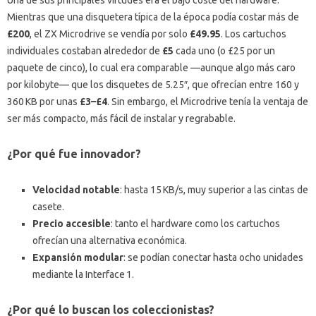
Una de sus principales virtudes era el bajo coste del hardware.
Mientras que una disquetera típica de la época podía costar más de
£200
, el ZX Microdrive se vendía por solo
£49.95
. Los cartuchos
individuales costaban alrededor de
£5
cada uno (o £25 por un
paquete de cinco), lo cual era comparable —aunque algo más caro
por kilobyte— que los disquetes de 5.25″, que ofrecían entre 160 y
360 KB por unas
£3–£4
. Sin embargo, el Microdrive tenía la ventaja de
ser más compacto, más fácil de instalar y regrabable.
¿Por qué fue innovador?
Velocidad notable
: hasta 15 KB/s, muy superior a las cintas de
casete.
Precio accesible
: tanto el hardware como los cartuchos
ofrecían una alternativa económica.
Expansión modular
: se podían conectar hasta ocho unidades
mediante la Interface 1.
¿Por qué lo buscan los coleccionistas?