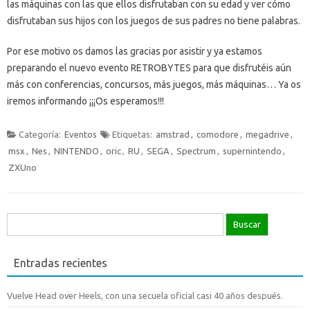
las máquinas con las que ellos disfrutaban con su edad y ver cómo
disfrutaban sus hijos con los juegos de sus padres no tiene palabras.
Por ese motivo os damos las gracias por asistir y ya estamos
preparando el nuevo evento RETROBYTES para que disfrutéis aún
más con conferencias, concursos, más juegos, más máquinas… Ya os
iremos informando ¡¡¡Os esperamos!!!
Categoría:
Eventos
Etiquetas:
amstrad
,
comodore
,
megadrive
,
msx
,
Nes
,
NINTENDO
,
oric
,
RU
,
SEGA
,
Spectrum
,
supernintendo
,
ZXUno
Buscar:
Entradas recientes
Vuelve Head over Heels, con una secuela oficial casi 40 años después.