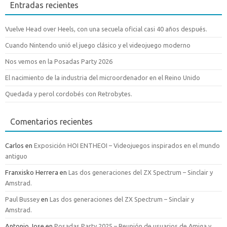
Entradas recientes
Vuelve Head over Heels, con una secuela oficial casi 40 años después.
Cuando Nintendo unió el juego clásico y el videojuego moderno
Nos vemos en la Posadas Party 2026
El nacimiento de la industria del microordenador en el Reino Unido
Quedada y perol cordobés con Retrobytes.
Comentarios recientes
Carlos
en
Exposición HOI ENTHEOI – Videojuegos inspirados en el mundo
antiguo
Franxisko Herrera
en
Las dos generaciones del ZX Spectrum – Sinclair y
Amstrad.
Paul Bussey
en
Las dos generaciones del ZX Spectrum – Sinclair y
Amstrad.
Antonio Jose
en
Posadas Party 2025 – Reunión de usuarios de Amiga y