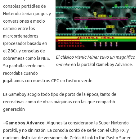
consolas portátiles de
Nintendo tenían juegos y
conversiones a medio
camino entre los
microordenadores
(procesador basado en
el Z80), y consolas de
El clásico Manic Miner tuvo un magnifico
sobremesa como la NES.
remake
en la portátil Gameboy Advance.
Su pantalla verde nos
recordaba cuando
jugábamos con nuestros CPC en fosforo verde.
La Gameboy acogio todo tipo de ports de la época, tanto de
recreativas como de otras máquinas con las que compartió
generación
–
Gameboy Advance
: Algunos la consideraron la Super Nintendo
portátil, y no sin razón. La consola contó de serie con el Chip FX, y
pudimos disfrutar de versiones de Zelda A Link to the Past o Super