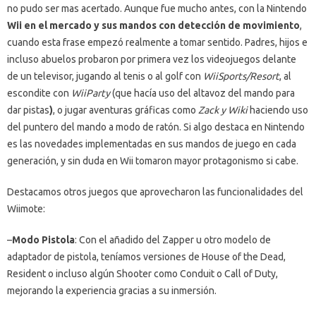
no pudo ser mas acertado. Aunque fue mucho antes, con la Nintendo
Wii en el mercado y sus mandos con detección de movimiento
,
cuando esta frase empezó realmente a tomar sentido. Padres, hijos e
incluso abuelos probaron por primera vez los videojuegos delante
de un televisor, jugando al tenis o al golf con
WiiSports/Resort
, al
escondite con
WiiParty
(que hacía uso del altavoz del mando para
dar pistas
)
, o jugar aventuras gráficas como
Zack y Wiki
haciendo
uso
del puntero del mando a modo de ratón. Si algo destaca en Nintendo
es las novedades implementadas en sus mandos de juego en cada
generación, y sin duda en Wii tomaron mayor protagonismo si cabe.
Destacamos otros juegos que aprovecharon las funcionalidades del
Wiimote:
–
Modo Pistola
: Con el añadido del Zapper u otro modelo de
adaptador de pistola, teníamos versiones de House of the Dead,
Resident o incluso algún Shooter como Conduit o Call of Duty,
mejorando la experiencia gracias a su inmersión.