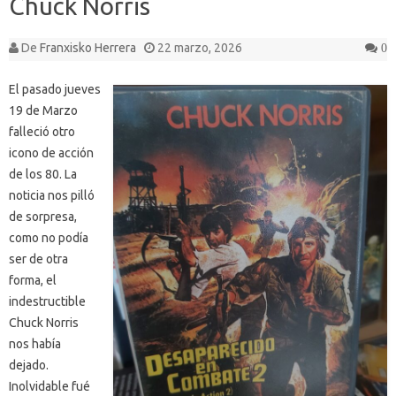
Chuck Norris
De
Franxisko Herrera
22 marzo, 2026
0
El pasado jueves
19 de Marzo
falleció otro
icono de acción
de los 80. La
noticia nos pilló
de sorpresa,
como no podía
ser de otra
forma, el
indestructible
Chuck Norris
nos había
dejado.
Inolvidable fué