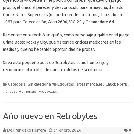
Ojeando la Wikipedia, si he podido comprobar que tuvo un juego
propio, el único al parecer y desconocido para la mayoría, llamado
Chuck Norris Superkicks (no podía ser de otra forma), lanzado en
1983 para Colecovisión, Atari 2600, VIC-20 y Commodore 64.
Recientemente recibió un guiño, como personaje jugable en el juego
Crime Boss: Rockay City, que ha tenido criticas mediocres en los
medios y que no he tenido oportunidad de probar.
Sirva este pequeño post de Retrobytes como homenaje y
reconocimiento a otro de nuestro ídolos de la infancia.
Categoría:
Sin categoría
Etiquetas:
artes marciales
,
Chuck Norris
,
héroes
,
Homenaje
,
videoclubs
Año nuevo en Retrobytes
De
Franxisko Herrera
21 enero, 2026
0