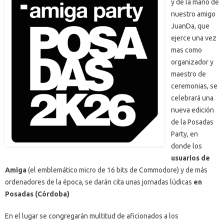
y de la mano de
nuestro amigo
JuanDa, que
ejerce una vez
mas como
organizador y
maestro de
ceremonias, se
celebrará una
nueva edición
de la Posadas
Party, en
donde los
usuarios de
Amiga
(el emblemático micro de 16 bits de Commodore) y de más
ordenadores de la época, se darán cita unas jornadas lúdicas
en
Posadas (Córdoba)
En el lugar se congregarán multitud de aficionados a los