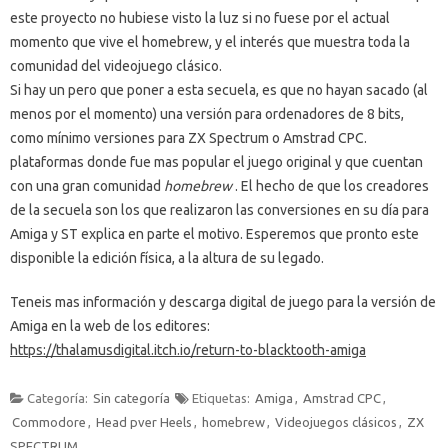
este proyecto no hubiese visto la luz si no fuese por el actual
momento que vive el homebrew, y el interés que muestra toda la
comunidad del videojuego clásico.
Si hay un pero que poner a esta secuela, es que no hayan sacado (al
menos por el momento) una versión para ordenadores de 8 bits,
como mínimo versiones para ZX Spectrum o Amstrad CPC.
plataformas donde fue mas popular el juego original y que cuentan
con una gran comunidad
homebrew
. El hecho de que los creadores
de la secuela son los que realizaron las conversiones en su día para
Amiga y ST explica en parte el motivo. Esperemos que pronto este
disponible la edición física, a la altura de su legado.
Teneis mas información y descarga digital de juego para la versión de
Amiga en la web de los editores:
https://thalamusdigital.itch.io/return-to-blacktooth-amiga
Categoría:
Sin categoría
Etiquetas:
Amiga
,
Amstrad CPC
,
Commodore
,
Head pver Heels
,
homebrew
,
Videojuegos clásicos
,
ZX
SPECTRUM